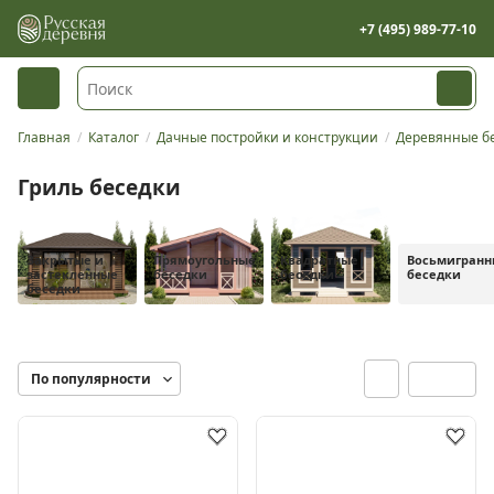
+7 (495) 989-77-10
Главная
Каталог
Дачные постройки и конструкции
Деревянные бе
Гриль беседки
Закрытые и
Прямоугольные
Квадратные
Восьмигранн
застекленные
беседки
беседки
беседки
беседки