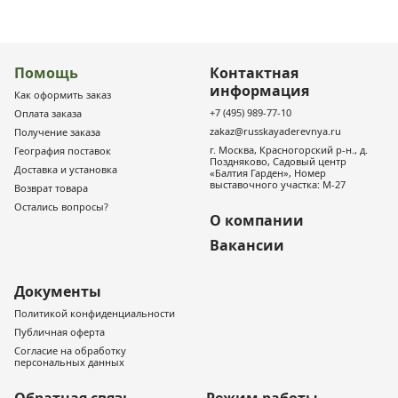
Помощь
Контактная
информация
Как оформить заказ
+7 (495) 989-77-10
Оплата заказа
zakaz@russkayaderevnya.ru
Получение заказа
г. Москва, Красногорский р-н., д.
География поставок
Поздняково, Садовый центр
Доставка и установка
«Балтия Гарден», Номер
выставочного участка: М-27
Возврат товара
Остались вопросы?
О компании
Вакансии
Документы
Политикой конфиденциальности
Публичная оферта
Согласие на обработку
персональных данных
Обратная связь
Режим работы