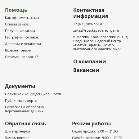
Помощь
Контактная
информация
Как оформить заказ
+7 (495) 989-77-10
Оплата заказа
zakaz@russkayaderevnya.ru
Получение заказа
г. Москва, Красногорский р-н., д.
География поставок
Поздняково, Садовый центр
Доставка и установка
«Балтия Гарден», Номер
выставочного участка: М-27
Возврат товара
Остались вопросы?
О компании
Вакансии
Документы
Политикой конфиденциальности
Публичная оферта
Согласие на обработку
персональных данных
Обратная связь
Режим работы
Для партнеров
Отдел продаж: 9:00 — 21:00
Задать вопрос
Служба доставки: 9:00 — 21:00