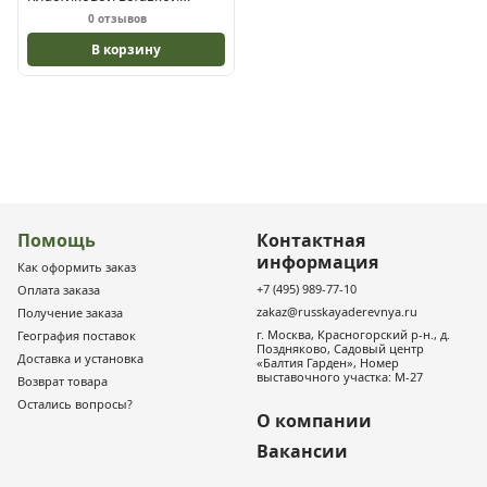
ПРЕМИУМ3 1.5х1.5х1.2
0 отзывов
В корзину
Помощь
Контактная
информация
Как оформить заказ
+7 (495) 989-77-10
Оплата заказа
zakaz@russkayaderevnya.ru
Получение заказа
г. Москва, Красногорский р-н., д.
География поставок
Поздняково, Садовый центр
Доставка и установка
«Балтия Гарден», Номер
выставочного участка: М-27
Возврат товара
Остались вопросы?
О компании
Вакансии