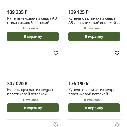
139 335 ₽
139 125 ₽
Купель угловая из кедра АU
Купель овальная из кедра
с пластиковой вставкой
АБ с пластиковой вставкой, с
тонировкой
0 отзывов
0 отзывов
В корзину
В корзину
307 020 ₽
176 190 ₽
Купель круглая из кедра с
Купель овальная из кедра с
пластиковой вставкой
пластиковой вставкой
ПРЕМИУМ5 2х2х1.2
ПРЕМИУМ8 1.4х0.78х1.4
0 отзывов
0 отзывов
В корзину
В корзину