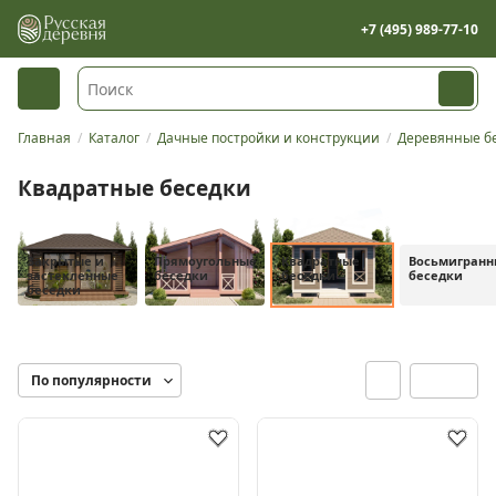
+7 (495) 989-77-10
Главная
Каталог
Дачные постройки и конструкции
Деревянные бе
Квадратные беседки
Закрытые и
Прямоугольные
Квадратные
Восьмигранн
застекленные
беседки
беседки
беседки
беседки