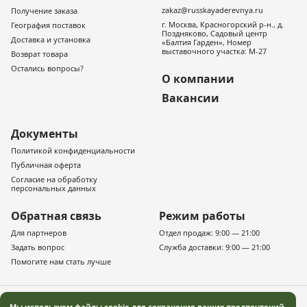
zakaz@russkayaderevnya.ru
Получение заказа
г. Москва, Красногорский р-н., д.
География поставок
Поздняково, Садовый центр
Доставка и установка
«Балтия Гарден», Номер
выставочного участка: М-27
Возврат товара
Остались вопросы?
О компании
Вакансии
Документы
Политикой конфиденциальности
Публичная оферта
Согласие на обработку
персональных данных
Обратная связь
Режим работы
Для партнеров
Отдел продаж: 9:00 — 21:00
Задать вопрос
Служба доставки: 9:00 — 21:00
Помогите нам стать лучше
Мы используем файлы
cookie
для сохранения ваших предпочтений,