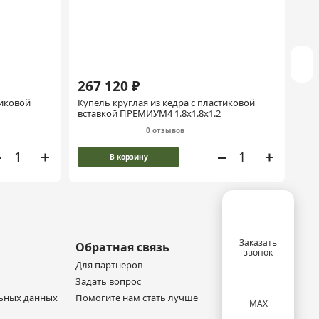
267 120 ₽
30
тиковой
Купель круглая из кедра с пластиковой
Куп
вставкой ПРЕМИУМ4 1.8х1.8х1.2
вст
0 отзывов
В корзину
Заказать
Обратная связь
звонок
Для партнеров
Задать вопрос
льных данных
Помогите нам стать лучше
MAX