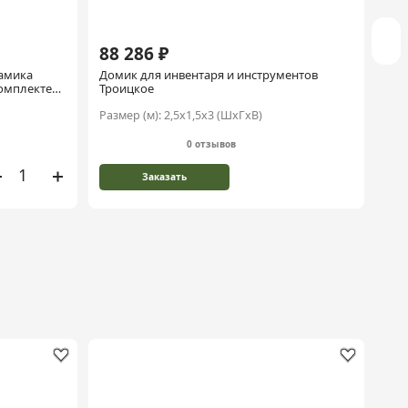
88 286 ₽
77
амика
Домик для инвентаря и инструментов
Сов
комплекте
Троицкое
Размер (м):
2,5х1,5х3 (ШхГхВ)
Раз
0 отзывов
Заказать