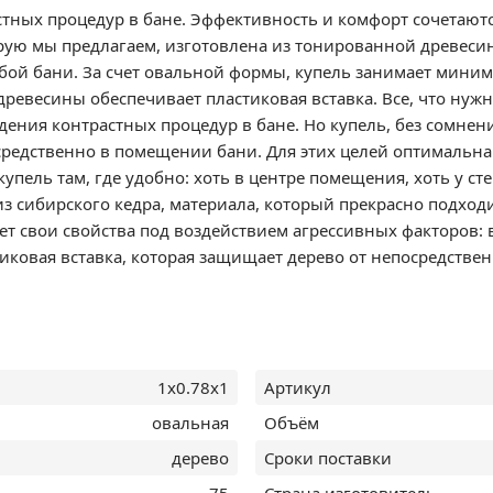
стных процедур в бане. Эффективность и комфорт сочетаютс
рую мы предлагаем, изготовлена из тонированной древесин
бой бани. За счет овальной формы, купель занимает миниму
 древесины обеспечивает пластиковая вставка. Все, что ну
дения контрастных процедур в бане. Но купель, без сомнен
средственно в помещении бани. Для этих целей оптимальна
упель там, где удобно: хоть в центре помещения, хоть у с
з сибирского кедра, материала, который прекрасно подходит
яет свои свойства под воздействием агрессивных факторов
иковая вставка, которая защищает дерево от непосредствен
1х0.78х1
Артикул
овальная
Объём
дерево
Сроки поставки
75
Страна изготовитель