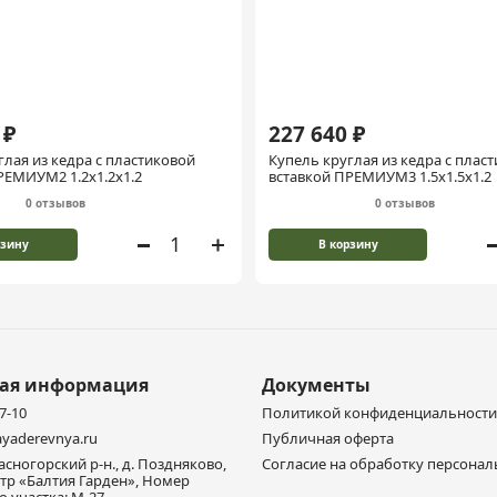
 ₽
227 640 ₽
глая из кедра с пластиковой
Купель круглая из кедра с плас
РЕМИУМ2 1.2х1.2х1.2
вставкой ПРЕМИУМ3 1.5х1.5х1.2
0 отзывов
0 отзывов
рзину
В корзину
ная информация
Документы
77-10
Политикой конфиденциальности
yaderevnya.ru
Публичная оферта
расногорский р-н., д. Поздняково,
Согласие на обработку персона
тр «Балтия Гарден», Номер