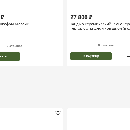
 ₽
27 800 ₽
 шкафом Мозаик
Тандыр керамический ТехноКер
Гектор с откидной крышкой (в 
подставка)
0 отзывов
0 отзывов
В корзину
зать