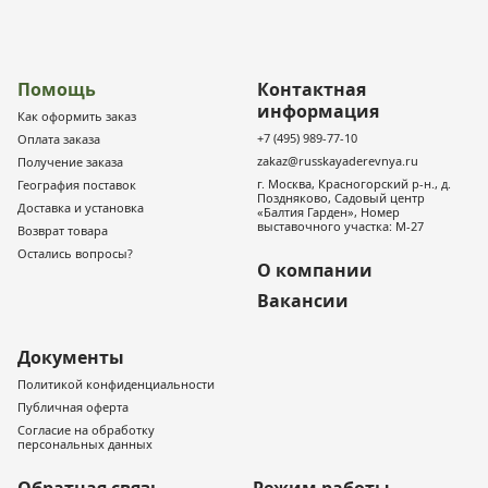
Помощь
Контактная
информация
Как оформить заказ
+7 (495) 989-77-10
Оплата заказа
zakaz@russkayaderevnya.ru
Получение заказа
г. Москва, Красногорский р-н., д.
География поставок
Поздняково, Садовый центр
Доставка и установка
«Балтия Гарден», Номер
выставочного участка: М-27
Возврат товара
Остались вопросы?
О компании
Вакансии
Документы
Политикой конфиденциальности
Публичная оферта
Согласие на обработку
персональных данных
Обратная связь
Режим работы