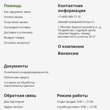
Помощь
Контактная
информация
Как оформить заказ
+7 (495) 989-77-10
Оплата заказа
zakaz@russkayaderevnya.ru
Получение заказа
г. Москва, Красногорский р-н., д.
География поставок
Поздняково, Садовый центр
Доставка и установка
«Балтия Гарден», Номер
выставочного участка: М-27
Возврат товара
Остались вопросы?
О компании
Вакансии
Документы
Политикой конфиденциальности
Публичная оферта
Согласие на обработку
персональных данных
Обратная связь
Режим работы
Для партнеров
Отдел продаж: 9:00 — 21:00
Задать вопрос
Служба доставки: 9:00 — 21:00