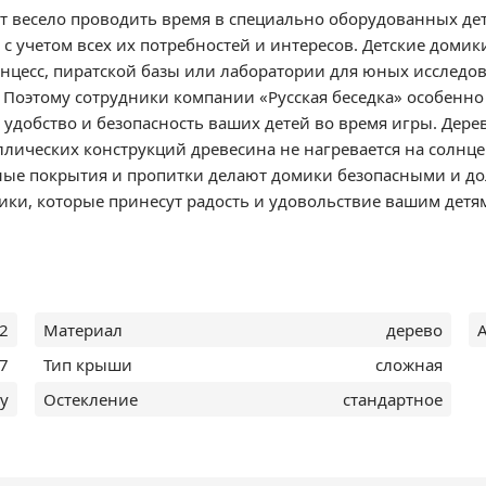
ут весело проводить время в специально оборудованных дет
 учетом всех их потребностей и интересов. Детские домик
инцесс, пиратской базы или лаборатории для юных исследо
ь. Поэтому сотрудники компании «Русская беседка» особенн
 удобство и безопасность ваших детей во время игры. Де
ллических конструкций древесина не нагревается на солнц
нные покрытия и пропитки делают домики безопасными и до
ки, которые принесут радость и удовольствие вашим детя
х2
Материал
дерево
7
Тип крыши
сложная
ay
Остекление
стандартное