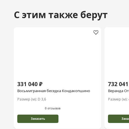
С этим также берут
331 040 ₽
732 041
Восьмигранная беседка Кондакопшино
Веранда О
Размер (м):
D 3,6
Размер (м):
0 отзывов
Заказать
Зака