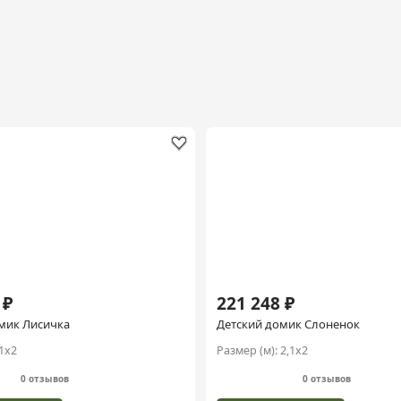
 ₽
221 248 ₽
мик Лисичка
Детский домик Слоненок
1х2
Размер (м):
2,1х2
0 отзывов
0 отзывов