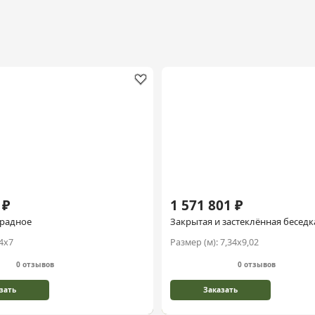
 ₽
1 571 801 ₽
традное
Закрытая и застеклённая бесед
4х7
Размер (м):
7,34х9,02
0 отзывов
0 отзывов
зать
Заказать