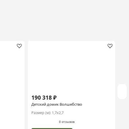
190 318 ₽
19
Детский домик Волшебство
Дет
Размер (м):
1,7х2,7
Раз
0 отзывов