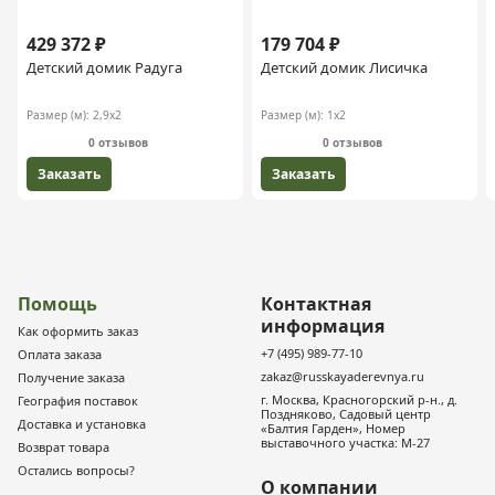
429 372 ₽
179 704 ₽
Детский домик Радуга
Детский домик Лисичка
Размер (м):
2,9х2
Размер (м):
1х2
0 отзывов
0 отзывов
Заказать
Заказать
Помощь
Контактная
информация
Как оформить заказ
+7 (495) 989-77-10
Оплата заказа
zakaz@russkayaderevnya.ru
Получение заказа
г. Москва, Красногорский р-н., д.
География поставок
Поздняково, Садовый центр
Доставка и установка
«Балтия Гарден», Номер
выставочного участка: М-27
Возврат товара
Остались вопросы?
О компании