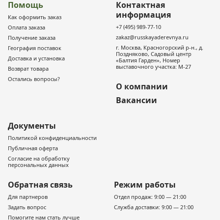
Помощь
Контактная
информация
Как оформить заказ
+7 (495) 989-77-10
Оплата заказа
zakaz@russkayaderevnya.ru
Получение заказа
г. Москва, Красногорский р-н., д.
География поставок
Поздняково, Садовый центр
Доставка и установка
«Балтия Гарден», Номер
выставочного участка: М-27
Возврат товара
Остались вопросы?
О компании
Вакансии
Документы
Политикой конфиденциальности
Публичная оферта
Согласие на обработку
персональных данных
Обратная связь
Режим работы
Для партнеров
Отдел продаж: 9:00 — 21:00
Задать вопрос
Служба доставки: 9:00 — 21:00
Помогите нам стать лучше