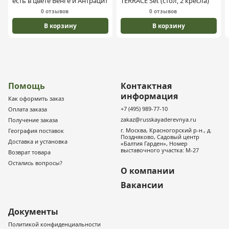
есть в цвете Венге и Антрацит
TERRACE Set (стол, 2 кресла)
0 отзывов
0 отзывов
В корзину
В корзину
Помощь
Контактная
информация
Как оформить заказ
+7 (495) 989-77-10
Оплата заказа
zakaz@russkayaderevnya.ru
Получение заказа
г. Москва, Красногорский р-н., д.
География поставок
Поздняково, Садовый центр
Доставка и установка
«Балтия Гарден», Номер
выставочного участка: М-27
Возврат товара
Остались вопросы?
О компании
Вакансии
Документы
Политикой конфиденциальности