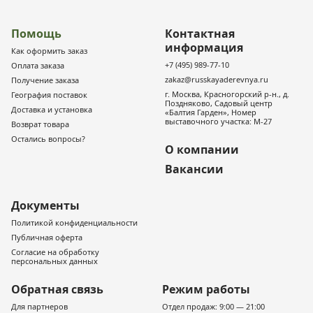
Помощь
Контактная
информация
Как оформить заказ
+7 (495) 989-77-10
Оплата заказа
zakaz@russkayaderevnya.ru
Получение заказа
г. Москва, Красногорский р-н., д.
География поставок
Поздняково, Садовый центр
Доставка и установка
«Балтия Гарден», Номер
выставочного участка: М-27
Возврат товара
Остались вопросы?
О компании
Вакансии
Документы
Политикой конфиденциальности
Публичная оферта
Согласие на обработку
персональных данных
Обратная связь
Режим работы
Для партнеров
Отдел продаж: 9:00 — 21:00