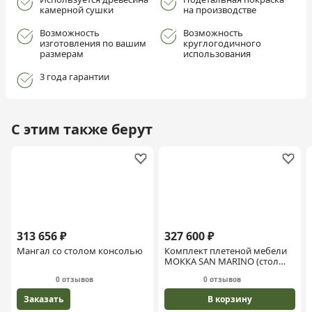
камерной сушки
на производстве
Возможность
Возможность
изготовления по вашим
круглогодичного
размерам
использования
3 года гарантии
С этим также берут
313 656 ₽
327 600 ₽
Мангал со столом консолью
Комплект плетеной мебели
МОККА SAN MARINO (стол
обеденный, 8 кресел),
0 отзывов
0 отзывов
Бежевый
Заказать
В корзину