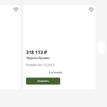
Хи
318 113 ₽
42
Терраса Ярцево
Ква
Размер (м):
10,2х5,2
Раз
0 отзывов
Заказать