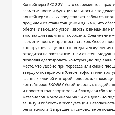
Контейнеры SKOGGY — это современное, практи
герметичности и функциональности, что делае
Контейнер SKOGGY представляет собой секцион
профилей из стали толщиной 0,65 мм, что обес
обеспечивающего устойчивость к внешним наг
эмалью для защиты от коррозии. Соединение 
герметичность и прочность стыков. Особеннос
конструкция защищена от воды, а углубления 
отводится на расстояние 10 см от стен. Модуль
позволяя адаптировать конструкцию под ваши 
месте, что удобно при переезде или смене пло
твердую поверхность (бетон, асфальт или троту
гаечных ключей и второй человек для помощи.
контейнеров SKOGGY Устойчивость к воздейст
и простота транспортировки благодаря сборно
материалов. Контейнеры SKOGGY идеально подх
защиту и гибкость в эксплуатации. Безопаснос
безопасности. Запрещается самовольное подвед