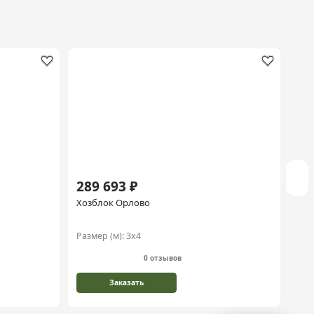
289 693 ₽
30
Хозблок Орлово
Хоз
Размер (м):
3х4
Раз
0 отзывов
Заказать