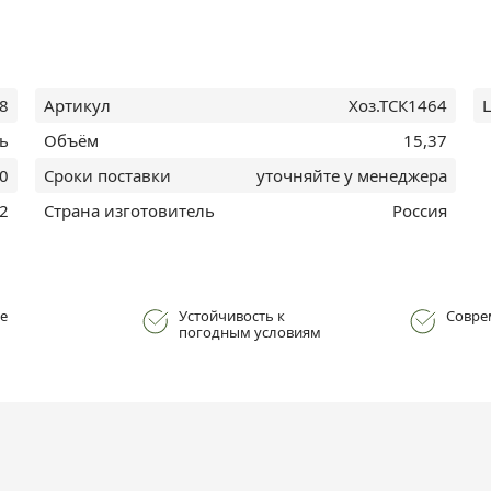
08
Артикул
Хоз.ТСК1464
ь
Объём
15,37
0
Сроки поставки
уточняйте у менеджера
2
Страна изготовитель
Россия
е
Устойчивость к
Совре
погодным условиям