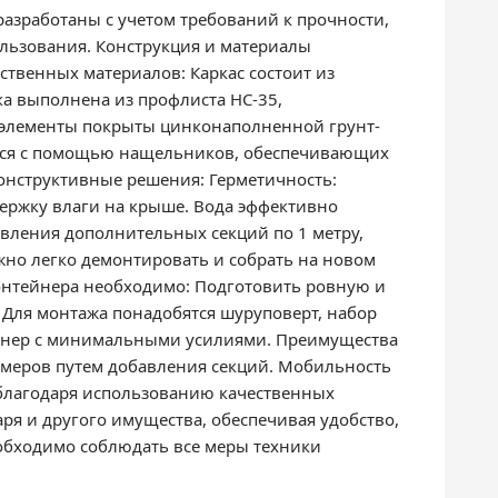
азработаны с учетом требований к прочности,
льзования. Конструкция и материалы
твенных материалов: Каркас состоит из
ка выполнена из профлиста НС-35,
 элементы покрыты цинконаполненной грунт-
ется с помощью нащельников, обеспечивающих
онструктивные решения: Герметичность:
ержку влаги на крыше. Вода эффективно
бавления дополнительных секций по 1 метру,
жно легко демонтировать и собрать на новом
контейнера необходимо: Подготовить ровную и
. Для монтажа понадобятся шуруповерт, набор
ейнер с минимальными усилиями. Преимущества
меров путем добавления секций. Мобильность
 благодаря использованию качественных
я и другого имущества, обеспечивая удобство,
еобходимо соблюдать все меры техники