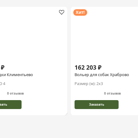
Хит!
 ₽
162 203 ₽
дки Климентьево
Вольер для собак Храброво
D 4
Размер (м):
2х3
0 отзывов
0 отзывов
зать
Заказать