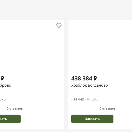
 ₽
438 384 ₽
оброво
Хозблок Богданово
3х5
Размер (м):
3х5
0 отзывов
0 отзывов
зать
Заказать