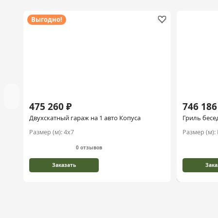
Выгодно!
475 260 ₽
746 186
Двухскатный гараж на 1 авто Копуса
Гриль бесе
Размер (м):
4х7
Размер (м):
0 отзывов
Заказать
Зака