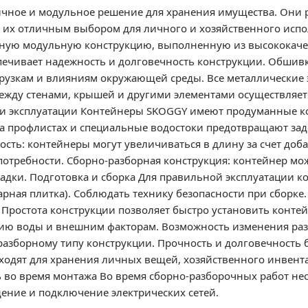
чное и модульное решение для хранения имущества. Они р
т их отличным выбором для личного и хозяйственного испо
ную модульную конструкцию, выполненную из высококачес
печивает надежность и долговечность конструкции. Обшив
рузкам и влияниям окружающей среды. Все металлические
между стенами, крышей и другими элементами осуществля
ти эксплуатации Контейнеры SKOGGY имеют продуманные к
на профлистах и специальные водостоки предотвращают зад
ность: контейнеры могут увеличиваться в длину за счет до
потребности. Сборно-разборная конструкция: контейнер мо
щадки. Подготовка и сборка Для правильной эксплуатации 
арная плитка). Соблюдать технику безопасности при сборке
 Простота конструкции позволяет быстро установить конт
вию воды и внешним факторам. Возможность изменения раз
-разборному типу конструкции. Прочность и долговечность
одят для хранения личных вещей, хозяйственного инвентар
ть во время монтажа Во время сборно-разборочных работ н
ение и подключение электрических сетей.