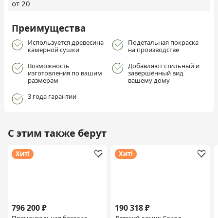
от 20
Преимущества
Используется древесина
Подетальная покраска
камерной сушки
на производстве
Возможность
Добавляют стильный и
изготовления по вашим
завершённый вид
размерам
вашему дому
3 года гарантии
С этим также берут
Хит!
Хит!
796 200 ₽
190 318 ₽
Прямоугольная беседка
Детский домик Сокол