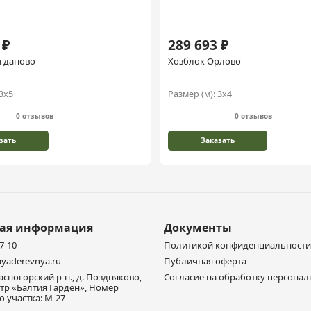
 ₽
289 693 ₽
гданово
Хозблок Орлово
3х5
Размер (м):
3х4
0 отзывов
0 отзывов
зать
Заказать
ная информация
Документы
77-10
Политикой конфиденциальности
yaderevnya.ru
Публичная оферта
расногорский р-н., д. Поздняково,
Согласие на обработку персона
тр «Балтия Гарден», Номер
 участка: М-27