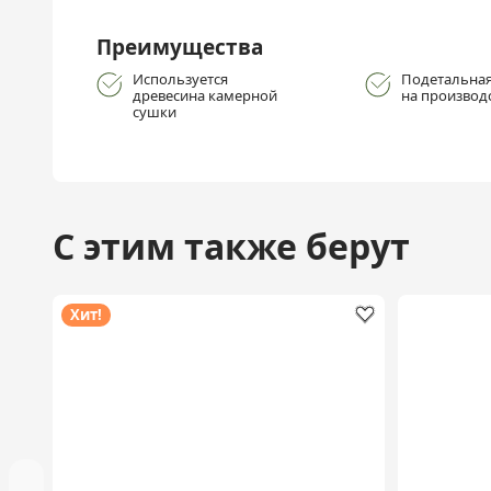
Преимущества
Используется
Подетальная
древесина камерной
на производ
сушки
С этим также берут
Хит!