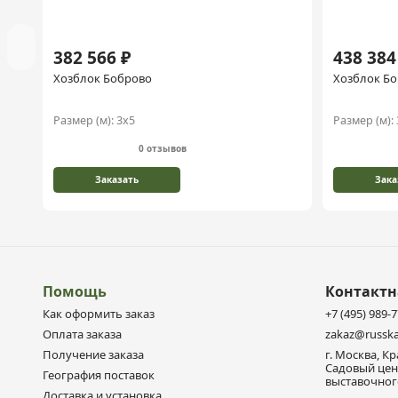
382 566 ₽
438 384
Хозблок Боброво
Хозблок Бо
Размер (м):
3х5
Размер (м):
0 отзывов
Заказать
Зака
Помощь
Контакт
Как оформить заказ
+7 (495) 989-
Оплата заказа
zakaz@russka
Получение заказа
г. Москва, К
Садовый цен
География поставок
выставочного
Доставка и установка