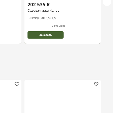
202 535 ₽
28
Садовая арка Колос
Кры
Размер (м):
2,5х1,5
Раз
0 отзывов
Заказать