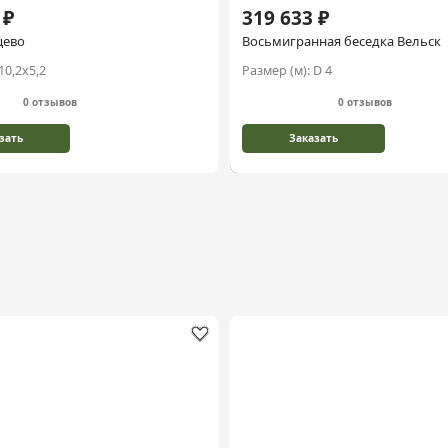
 ₽
319 633 ₽
цево
Восьмигранная беседка Вельск
10,2х5,2
Размер (м):
D 4
0 отзывов
0 отзывов
зать
Заказать