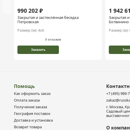
990 202 ₽
1 942 6
Закрытая и застеклённая беседка
Закрытая и
Петровская
Ботвинино
Размер (м):
4х6
Размер (м):
0 отзывов
Заказать
Зака
Помощь
Контакт
Как оформить заказ
+7 (495) 989-
Оплата заказа
zakaz@russka
Получение заказа
г. Москва, К
Садовый цен
География поставок
выставочного
Доставка и установка
Возврат товара
О компа