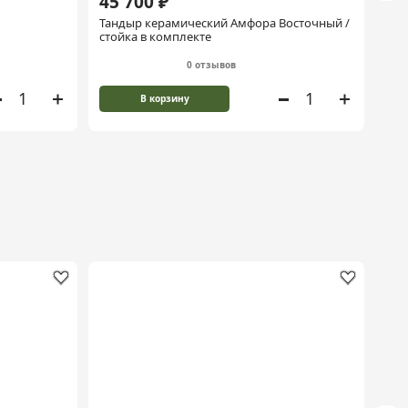
45 700 ₽
74
Тандыр керамический Амфора Восточный /
Ман
стойка в комплекте
0 отзывов
В корзину
Но