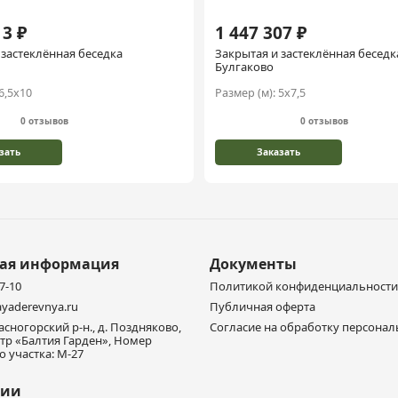
13 ₽
1 447 307 ₽
 застеклённая беседка
Закрытая и застеклённая беседк
Булгаково
6,5х10
Размер (м):
5х7,5
0 отзывов
0 отзывов
зать
Заказать
ная информация
Документы
77-10
Политикой конфиденциальности
yaderevnya.ru
Публичная оферта
расногорский р-н., д. Поздняково,
Согласие на обработку персона
тр «Балтия Гарден», Номер
 участка: М-27
нии