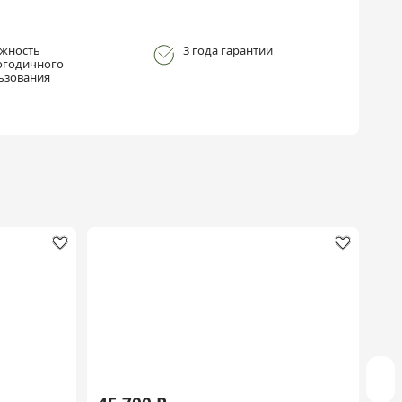
жность
3 года гарантии
огодичного
ьзования