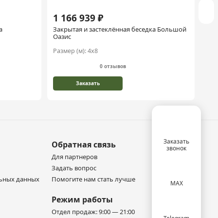
1 166 939 ₽
1 
а
Закрытая и застеклённая беседка Большой
Зак
Оазис
Размер (м):
4х8
Раз
0 отзывов
Заказать
Заказать
Обратная связь
звонок
Для партнеров
Задать вопрос
льных данных
Помогите нам стать лучше
MAX
Режим работы
Отдел продаж: 9:00 — 21:00