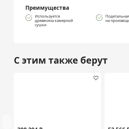
Преимущества
Используется
Подетальная
древесина камерной
на производ
сушки
С этим также берут