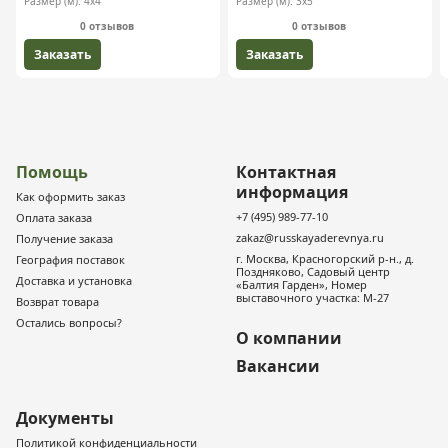
Размер (м):
4х4
Размер (м):
3х5
0 отзывов
0 отзывов
Заказать
Заказать
Помощь
Контактная
информация
Как оформить заказ
+7 (495) 989-77-10
Оплата заказа
zakaz@russkayaderevnya.ru
Получение заказа
г. Москва, Красногорский р-н., д.
География поставок
Поздняково, Садовый центр
Доставка и установка
«Балтия Гарден», Номер
выставочного участка: М-27
Возврат товара
Остались вопросы?
О компании
Вакансии
Документы
Политикой конфиденциальности