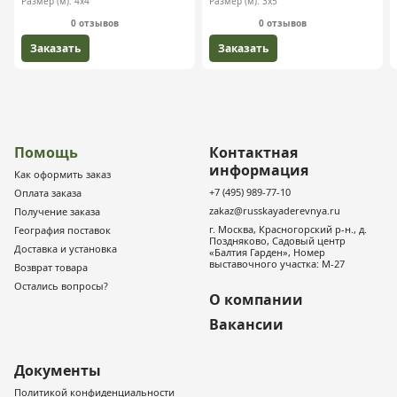
Размер (м):
4х4
Размер (м):
3х5
0 отзывов
0 отзывов
Заказать
Заказать
Помощь
Контактная
информация
Как оформить заказ
+7 (495) 989-77-10
Оплата заказа
zakaz@russkayaderevnya.ru
Получение заказа
г. Москва, Красногорский р-н., д.
География поставок
Поздняково, Садовый центр
Доставка и установка
«Балтия Гарден», Номер
выставочного участка: М-27
Возврат товара
Остались вопросы?
О компании
Вакансии
Документы
Политикой конфиденциальности