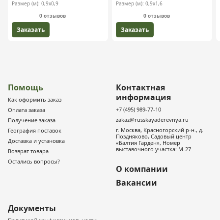
Размер (м):
0,9х0,9
Размер (м):
0,9х1,6
0 отзывов
0 отзывов
Заказать
Заказать
Помощь
Контактная
информация
Как оформить заказ
+7 (495) 989-77-10
Оплата заказа
zakaz@russkayaderevnya.ru
Получение заказа
г. Москва, Красногорский р-н., д.
География поставок
Поздняково, Садовый центр
Доставка и установка
«Балтия Гарден», Номер
выставочного участка: М-27
Возврат товара
Остались вопросы?
О компании
Вакансии
Документы