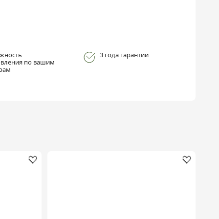
жность
3 года гарантии
овления по вашим
рам