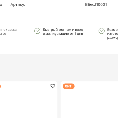
о
Артикул
ВБес.П0001
 покраска
Быстрый монтаж и ввод
Возмо
стве
в эксплуатацию от 1 дня
изгот
разме
Хит!