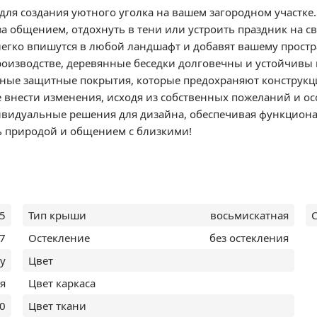
для создания уютного уголка на вашем загородном участке
 за общением, отдохнуть в тени или устроить праздник на 
легко впишутся в любой ландшафт и добавят вашему прост
роизводстве, деревянные беседки долговечны и устойчивы
ные защитные покрытия, которые предохраняют конструкци
 внести изменения, исходя из собственных пожеланий и ос
идуальные решения для дизайна, обеспечивая функциональн
ь природой и общением с близкими!
5
Тип крыши
восьмискатная
,7
Остекление
без остекления
ay
Цвет
я
Цвет каркаса
0
Цвет ткани