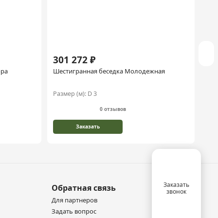
301 272 ₽
33
ора
Шестигранная беседка Молодежная
Шес
Сла
Размер (м):
D 3
Раз
0 отзывов
Заказать
Заказать
Обратная связь
звонок
Для партнеров
Задать вопрос