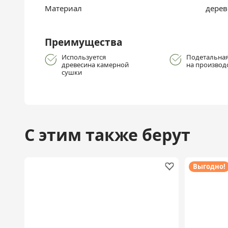
Материал
дерев
Преимущества
Используется
Подетальная
древесина камерной
на производ
сушки
С этим также берут
Выгодно!