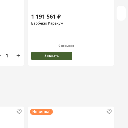
1 191 561 ₽
92
Барбекю Каракум
Бар
0 отзывов
Заказать
Новинка!