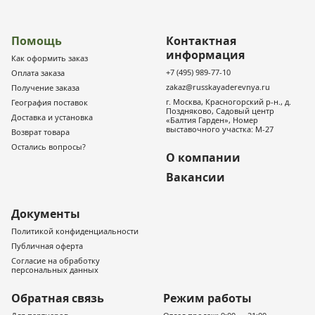
Помощь
Контактная
информация
Как оформить заказ
+7 (495) 989-77-10
Оплата заказа
zakaz@russkayaderevnya.ru
Получение заказа
г. Москва, Красногорский р-н., д.
География поставок
Поздняково, Садовый центр
Доставка и установка
«Балтия Гарден», Номер
выставочного участка: М-27
Возврат товара
Остались вопросы?
О компании
Вакансии
Документы
Политикой конфиденциальности
Публичная оферта
Согласие на обработку
персональных данных
Обратная связь
Режим работы