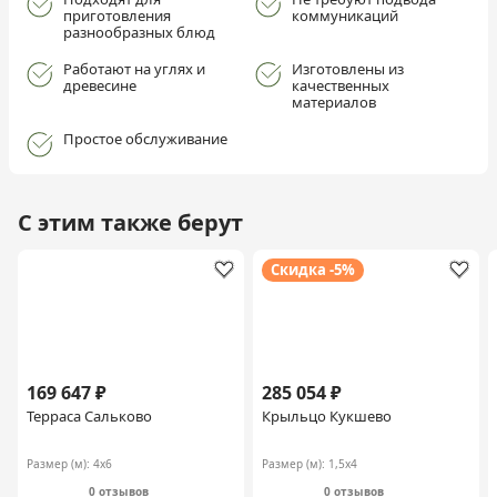
приготовления
коммуникаций
разнообразных блюд
Работают на углях и
Изготовлены из
древесине
качественных
материалов
Простое обслуживание
С этим также берут
Скидка -5%
169 647 ₽
285 054 ₽
Терраса Сальково
Крыльцо Кукшево
Размер (м):
4х6
Размер (м):
1,5х4
0 отзывов
0 отзывов