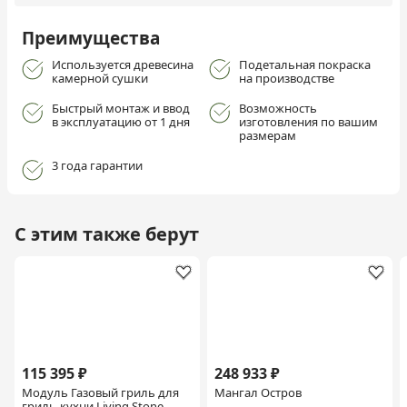
Преимущества
Используется древесина
Подетальная покраска
камерной сушки
на производстве
Быстрый монтаж и ввод
Возможность
в эксплуатацию от 1 дня
изготовления по вашим
размерам
3 года гарантии
С этим также берут
115 395 ₽
248 933 ₽
Модуль Газовый гриль для
Мангал Остров
гриль-кухни Living Stone