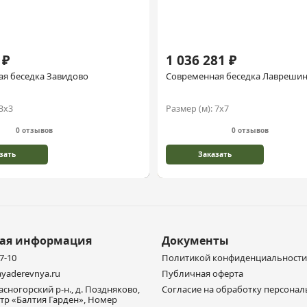
 ₽
1 036 281 ₽
я беседка Завидово
Современная беседка Лавреши
3х3
Размер (м):
7х7
0 отзывов
0 отзывов
зать
Заказать
ная информация
Документы
77-10
Политикой конфиденциальности
yaderevnya.ru
Публичная оферта
расногорский р-н., д. Поздняково,
Согласие на обработку персона
тр «Балтия Гарден», Номер