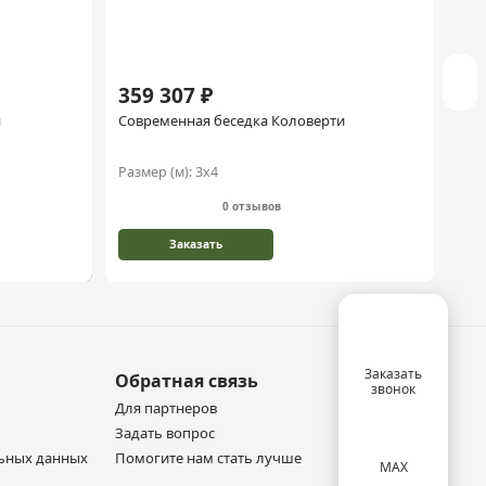
359 307 ₽
31
н
Современная беседка Коловерти
Сов
Размер (м):
3х4
Раз
0 отзывов
Заказать
Заказать
Обратная связь
звонок
Для партнеров
Задать вопрос
льных данных
Помогите нам стать лучше
MAX