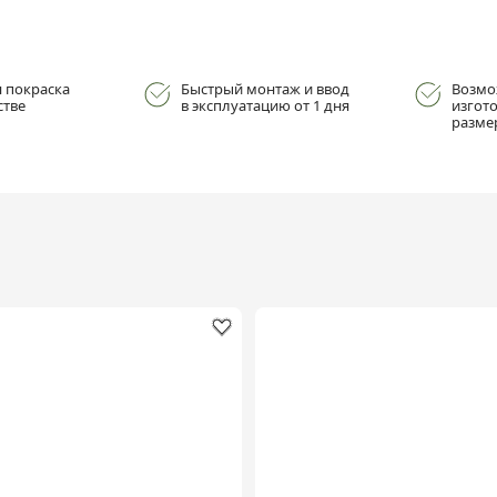
 покраска
Быстрый монтаж и ввод
Возмо
стве
в эксплуатацию от 1 дня
изгот
разме