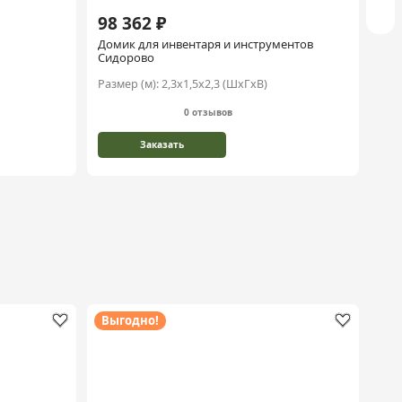
98 362 ₽
18
Домик для инвентаря и инструментов
Печ
Сидорово
Размер (м):
2,3х1,5х2,3 (ШхГхВ)
0 отзывов
Заказать
Выгодно!