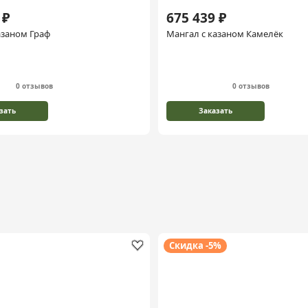
 ₽
675 439 ₽
азаном Граф
Мангал с казаном Камелёк
0 отзывов
0 отзывов
зать
Заказать
Скидка -5%