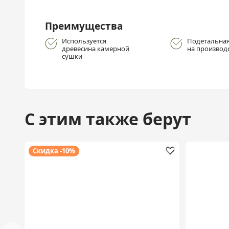
Преимущества
Используется
Подетальная
древесина камерной
на производ
сушки
С этим также берут
Скидка -10%