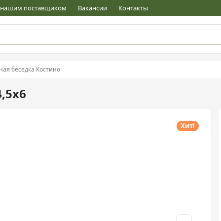
е нашим поставщиком
Вакансии
Контакты
ная беседка Костино
,5х6
Хит!