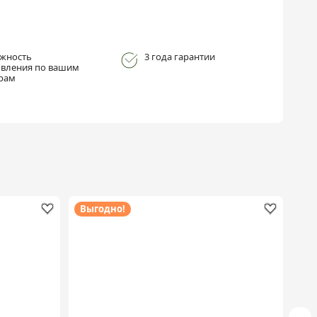
жность
3 года гарантии
овления по вашим
рам
Выгодно!