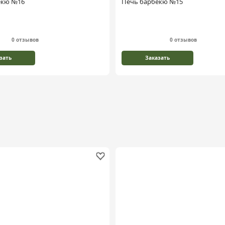
екю №16
Печь барбекю №15
0 отзывов
0 отзывов
зать
Заказать