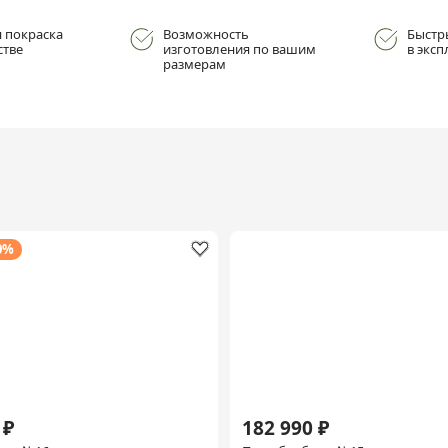
 покраска
Возможность
Быстр
стве
изготовления по вашим
в эксп
размерам
0%
 ₽
182 990 ₽