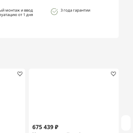
ый монтаж и ввод
3 года гарантии
луатацию от 1 дня
675 439 ₽
68