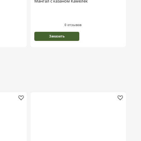
Мангал с казаном Камелёк
Ман
0 отзывов
Заказать
Но