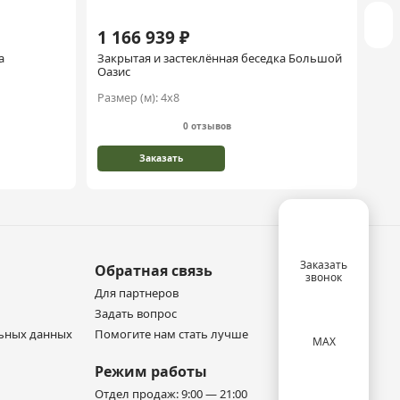
1 166 939 ₽
1 
а
Закрытая и застеклённая беседка Большой
Зак
Оазис
Размер (м):
4х8
Раз
0 отзывов
Заказать
Заказать
Обратная связь
звонок
Для партнеров
Задать вопрос
льных данных
Помогите нам стать лучше
MAX
Режим работы
Отдел продаж: 9:00 — 21:00