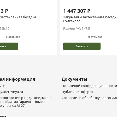
13 ₽
1 447 307 ₽
 застеклённая беседка
Закрытая и застеклённая беседк
Булгаково
6,5х10
Размер (м):
5х7,5
0 отзывов
0 отзывов
зать
Заказать
ная информация
Документы
77-10
Политикой конфиденциальности
yaderevnya.ru
Публичная оферта
расногорский р-н., д. Поздняково,
Согласие на обработку персона
тр «Балтия Гарден», Номер
 участка: М-27
нии