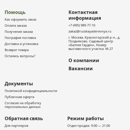
Помощь
Контактная
информация
Как оформить заказ
+7 (495) 989-77-10
Оплата заказа
zakaz@russkayaderevnya.ru
Получение заказа
г. Москва, Красногорский р-н., д.
География поставок
Поздняково, Садовый центр
Доставка и установка
«Балтия Гарден», Номер
выставочного участка: М-27
Возврат товара
Остались вопросы?
О компании
Вакансии
Документы
Политикой конфиденциальности
Публичная оферта
Согласие на обработку
персональных данных
Обратная связь
Режим работы
Для партнеров
Отдел продаж: 9:00 — 21:00