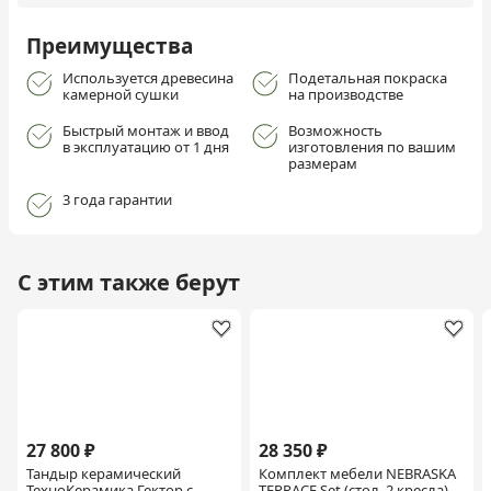
Преимущества
Используется древесина
Подетальная покраска
камерной сушки
на производстве
Быстрый монтаж и ввод
Возможность
в эксплуатацию от 1 дня
изготовления по вашим
размерам
3 года гарантии
С этим также берут
27 800 ₽
28 350 ₽
Тандыр керамический
Комплект мебели NEBRASKA
ТехноКерамика Гектор с
TERRACE Set (стол, 2 кресла),