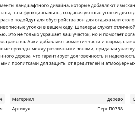
ементы ландшафтного дизайна, которые добавляют изысканн
ельны, но и функциональны, создавая уютные уголки для о
красно подойдут для обустройства зон для отдыха или стол
живописные уголки в вашем саду. Шпалеры служат отлично
ью. Это не только украшает ваш участок, но и помогает орг
ространства. Арки добавляют романтичности и шарма, стан
сивые проходы между различными зонами, придавая участку
нного дерева, что гарантирует долговечность и надежнос
ными пропитками для защиты от вредителей и атмосферных
4
Материал
дерево
я
Артикул
Перг.П0758