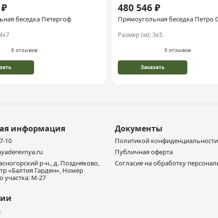
 ₽
480 546 ₽
ная беседка Петергоф
Прямоугольная беседка Петро 
4х7
Размер (м):
3х5
0 отзывов
0 отзывов
зать
Заказать
ная информация
Документы
77-10
Политикой конфиденциальности
yaderevnya.ru
Публичная оферта
расногорский р-н., д. Поздняково,
Согласие на обработку персона
тр «Балтия Гарден», Номер
 участка: М-27
нии
и