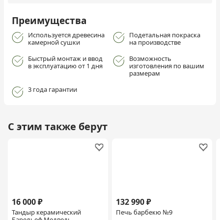
Преимущества
Используется древесина
Подетальная покраска
камерной сушки
на производстве
Быстрый монтаж и ввод
Возможность
в эксплуатацию от 1 дня
изготовления по вашим
размерам
3 года гарантии
С этим также берут
16 000 ₽
132 990 ₽
Тандыр керамический
Печь барбекю №9
Барельеф Медведь