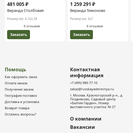
481 005 ₽
1 259 291 ₽
Веранда Столбовая
Веранда Тимоново
Размер (м):
6,7х2,28
Размер (м):
6х7
0 отзывов
0 отзывов
Заказать
Заказать
Помощь
Контактная
информация
Как оформить заказ
+7 (495) 989-77-10
Оплата заказа
zakaz@russkayaderevnya.ru
Получение заказа
г. Москва, Красногорский р-н., д.
География поставок
Поздняково, Садовый центр
Доставка и установка
«Балтия Гарден», Номер
выставочного участка: М-27
Возврат товара
Остались вопросы?
О компании
Вакансии