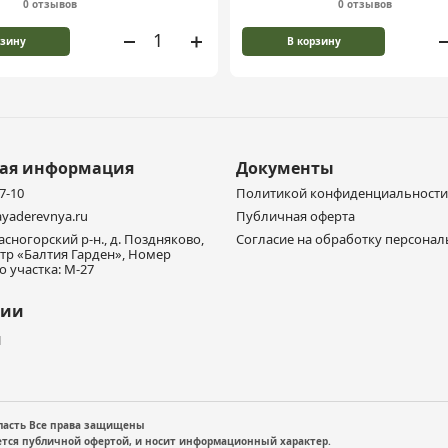
0 отзывов
0 отзывов
рзину
В корзину
ная информация
Документы
77-10
Политикой конфиденциальности
yaderevnya.ru
Публичная оферта
расногорский р-н., д. Поздняково,
Согласие на обработку персона
тр «Балтия Гарден», Номер
 участка: М-27
нии
и
бласть Все права защищены
ется публичной офертой, и носит информационный характер.