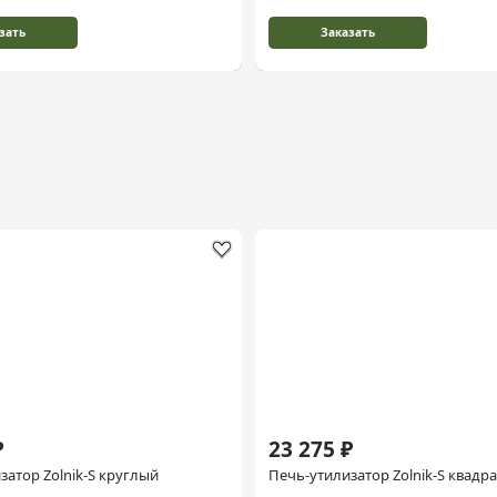
зать
Заказать
₽
23 275 ₽
затор Zolnik-S круглый
Печь-утилизатор Zolnik-S квадр