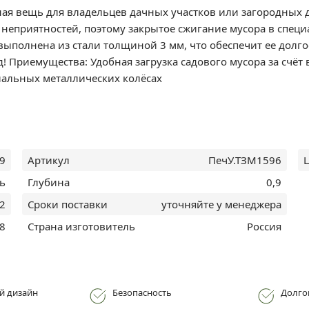
зная вещь для владельцев дачных участков или загородных 
неприятностей, поэтому закрытое сжигание мусора в специа
 выполнена из стали толщиной 3 мм, что обеспечит ее долг
д! Приемущества: Удобная загрузка садового мусора за счё
иальных металлических колёсах
,9
Артикул
ПечУ.ТЗМ1596
Ц
ь
Глубина
0,9
2
Сроки поставки
уточняйте у менеджера
98
Страна изготовитель
Россия
й дизайн
Безопасность
Долго