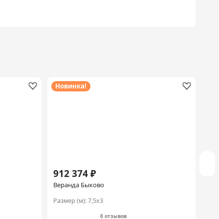
Новинка!
Ск
912 374 ₽
28
Веранда Быково
Кры
Размер (м):
7,5х3
Раз
0 отзывов