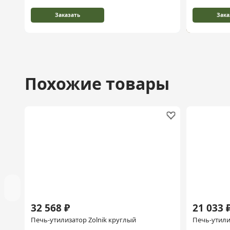
Заказать
Зака
Похожие товары
32 568 ₽
21 033 
Печь-утилизатор Zolnik круглый
Печь-утили