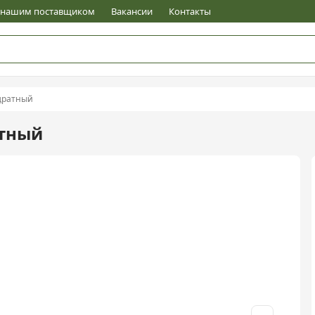
е нашим поставщиком
Вакансии
Контакты
адратный
атный