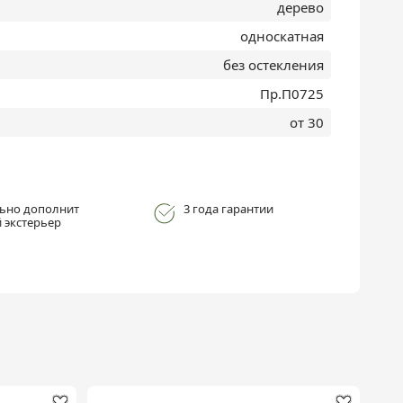
дерево
односкатная
без остекления
Пр.П0725
от 30
ьно дополнит
3 года гарантии
 экстерьер
Хи