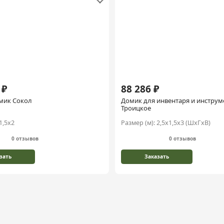
 ₽
88 286 ₽
мик Сокол
Домик для инвентаря и инструм
Троицкое
1,5х2
Размер (м):
2,5х1,5х3 (ШхГхВ)
0 отзывов
0 отзывов
зать
Заказать