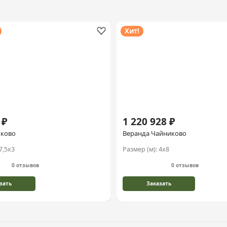
Хит!
 ₽
1 220 928 ₽
ыково
Веранда Чайниково
7,5х3
Размер (м):
4х8
0 отзывов
0 отзывов
зать
Заказать