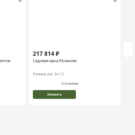
217 814 ₽
57
ентов
Садовая арка Юнаково
Нав
Размер (м):
3х1,5
Раз
0 отзывов
Заказать