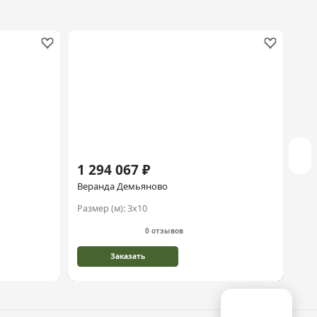
Хи
1 294 067 ₽
1 
Веранда Демьяново
Вер
Размер (м):
3х10
Раз
0 отзывов
Заказать