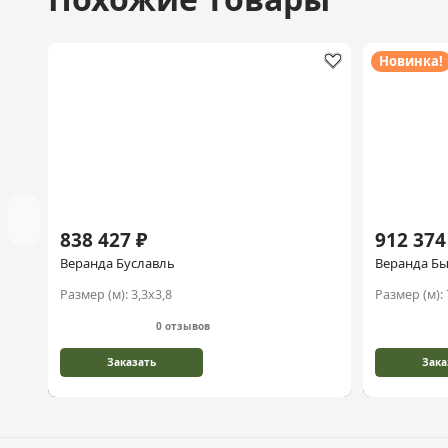
Новинка!
838 427 ₽
912 374
Веранда Буславль
Веранда Б
Размер (м):
3,3х3,8
Размер (м):
0 отзывов
Заказать
Зака