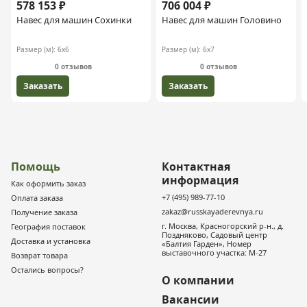
578 153 ₽
706 004 ₽
Навес для машин Сохинки
Навес для машин Головино
Размер (м):
6х6
Размер (м):
6х7
0 отзывов
0 отзывов
Заказать
Заказать
Помощь
Контактная
информация
Как оформить заказ
+7 (495) 989-77-10
Оплата заказа
zakaz@russkayaderevnya.ru
Получение заказа
г. Москва, Красногорский р-н., д.
География поставок
Поздняково, Садовый центр
Доставка и установка
«Балтия Гарден», Номер
выставочного участка: М-27
Возврат товара
Остались вопросы?
О компании
Вакансии