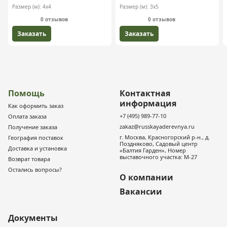
Размер (м):
4х4
Размер (м):
3х5
0 отзывов
0 отзывов
Заказать
Заказать
Помощь
Контактная
информация
Как оформить заказ
+7 (495) 989-77-10
Оплата заказа
zakaz@russkayaderevnya.ru
Получение заказа
г. Москва, Красногорский р-н., д.
География поставок
Поздняково, Садовый центр
Доставка и установка
«Балтия Гарден», Номер
выставочного участка: М-27
Возврат товара
Остались вопросы?
О компании
Вакансии
Документы