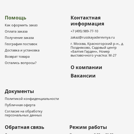
Помощь
Контактная
информация
Как оформить заказ
+7 (495) 989-77-10
Оплата заказа
zakaz@russkayaderevnya.ru
Получение заказа
г. Москва, Красногорский р-н., д.
География поставок
Поздняково, Садовый центр
Доставка и установка
«Балтия Гарден», Номер
выставочного участка: М-27
Возврат товара
Остались вопросы?
О компании
Вакансии
Документы
Политикой конфиденциальности
Публичная оферта
Согласие на обработку
персональных данных
Обратная связь
Режим работы